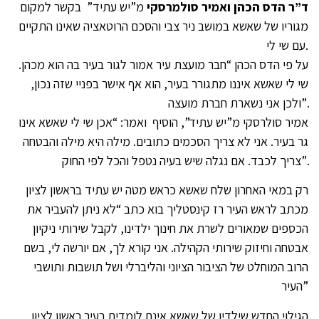
ד”ר הדס הכהן ואמיר סולמרסקי
מ”יש עתיד” בקשר למקום
מגוריו של שאשא במושב ניר צבי והסכם הרוטאציה שאינו התקיים
עם שי לי.
על פי הדס הכהן “חבר מועצת עיר אמור לגור בעיר בה הוא מכהן.
שי לי שאשא איננו מתגורר בעיר, הוא אף אישר בפניי שזה נכון,
ולכן אני נשארת חברת מועצה”.
אמיר סולרסקי מ”יש עתיד”, הוסיף ואמר: “אכן שי לי שאשא אינו
גר בעיר. אני לא צריך הסכמים כתובים. מילה היא מילה והבטחה
צריך לכבד. אם נגלה שיש בעיה נטפל והכל לפי החוק”.
רק במאי האחרון שלח שאשא כראש מטה יש עתיד בראשון לציון
מכתב לראש העיר רז קינסטליך בוא כתב “לא ניתן להעביר את
הכספים שמאורים לשרת את חינוך ילדינו, לקבל שירותי ניקיון
אבטחה וחיזוק שירותי הקהילה. אני קורא לך, אם יורשה לי, בשם
הרוב המוחלט של הציבור הציוני והליברלי ושל תושבות ותושבי
העיר”
הגילוי החדש שילדיו של שאשא אינם לומדים בעיר ראשון לציון