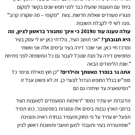
ביחד עם הטענות שהעלו כבר לפני חמש שנים בקשר למקום
מגוריו מעוררים שאלות חדשות. צוות “מקומי – מה שקורה קרוב”
פנה לשי לי לקבלת תשובות.
עולה טענה עוד מ2019 כי אינך מתגורר בראשון לציון, מה
היא תגובתך?
“אני תושב העיר, נולדתי כאן יש לי עסק בעיר
ומרכז חיי כאן. אני שוכר דירה בעיר ובימים אלה אני ואשתי
מחפשים דירה על מנת שנוכל לעבור גם כל המשפחה לפני פתיחת
שנת הלימודים הבאה.”
אתה גר בנפרד מאשתך והילדים?
“כן חוץ מאילת וצימר כל
סופ”ש בגלל החופש הגדול לצערי כן. זה לא פשוט אבל זו
הסיטואציה עד שיחזרו גם הם”
מדוברות יש עתיד נמסר “רשימות המועמדים למועצות העיר
ברחבי הארץ נבנות בימים אלו ונסגרות בספטמבר. כמו תמיד
תפעל יש עתיד על פי החוק ותעמיד נבחרת ראויה ומצוינת
שמתגוררת בעיר ותעבוד למען תושבי ותושבות ראשון לציון”